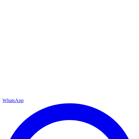
Berlin Mitte
Berlin Neukölln
Berlin Pankow
Berlin Prenzlauer Berg
Berlin Reinickendorf
Berlin Schöneberg
Berlin Spandau
Berlin Steglitz-Zehlendorf
Berlin Tempelhof
Berlin Treptow-Köpenick
Berlin Wilmersdorf
Alle Bezirke anzeigen →
Entrümpelung
Wohnungsauflösung
Renovierung
Cookie‑Einstellungen
WhatsApp