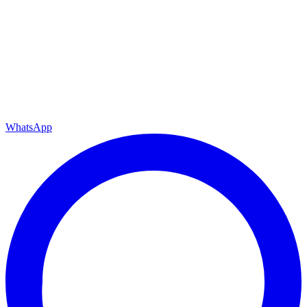
Berlin Steglitz-Zehlendorf
Berlin Tempelhof
Berlin Treptow-Köpenick
Berlin Wilmersdorf
Alle Bezirke anzeigen →
Entrümpelung
Wohnungsauflösung
Renovierung
Cookie‑Einstellungen
WhatsApp