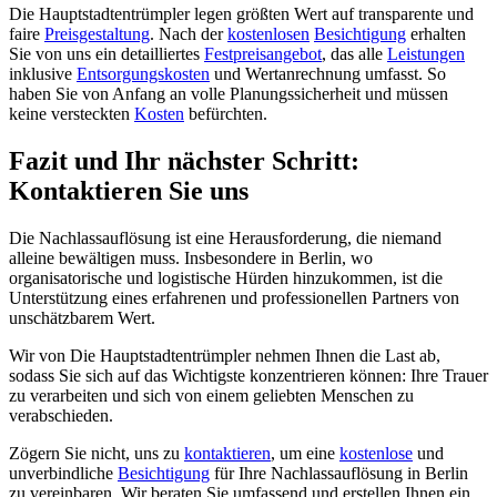
Die Hauptstadtentrümpler legen größten Wert auf transparente und
faire
Preisgestaltung
. Nach der
kostenlosen
Besichtigung
erhalten
Sie von uns ein detailliertes
Festpreisangebot
, das alle
Leistungen
inklusive
Entsorgungskosten
und Wertanrechnung umfasst. So
haben Sie von Anfang an volle Planungssicherheit und müssen
keine versteckten
Kosten
befürchten.
Fazit und Ihr nächster Schritt:
Kontaktieren Sie uns
Die Nachlassauflösung ist eine Herausforderung, die niemand
alleine bewältigen muss. Insbesondere in Berlin, wo
organisatorische und logistische Hürden hinzukommen, ist die
Unterstützung eines erfahrenen und professionellen Partners von
unschätzbarem Wert.
Wir von Die Hauptstadtentrümpler nehmen Ihnen die Last ab,
sodass Sie sich auf das Wichtigste konzentrieren können: Ihre Trauer
zu verarbeiten und sich von einem geliebten Menschen zu
verabschieden.
Zögern Sie nicht, uns zu
kontaktieren
, um eine
kostenlose
und
unverbindliche
Besichtigung
für Ihre Nachlassauflösung in Berlin
zu vereinbaren. Wir beraten Sie umfassend und erstellen Ihnen ein