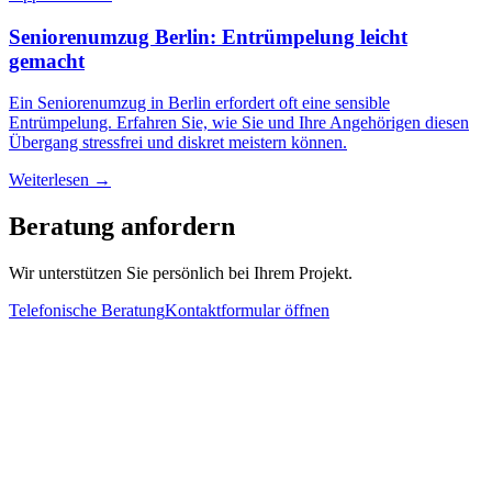
Seniorenumzug Berlin: Entrümpelung leicht
gemacht
Ein Seniorenumzug in Berlin erfordert oft eine sensible
Entrümpelung. Erfahren Sie, wie Sie und Ihre Angehörigen diesen
Übergang stressfrei und diskret meistern können.
Weiterlesen
→
Beratung anfordern
Wir unterstützen Sie persönlich bei Ihrem Projekt.
Telefonische Beratung
Kontaktformular öffnen
Hauptstadtentrümpler
Ihr Partner für Wohnungs- und
Haushaltsauflösungen
,
Entrümpelungen
sowie nachhaltige Entsorgung in allen Berliner
Bezirken.